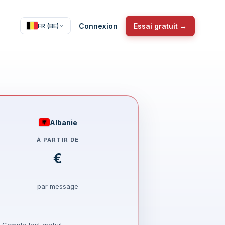
Connexion
Essai gratuit →
FR (BE)
Albanie
À PARTIR DE
€
par message
Compte test gratuit