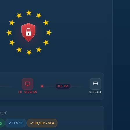
AES-256
EU SERVERS
STORAGE
MITÉ
g
TLS 1.3
99,99% SLA