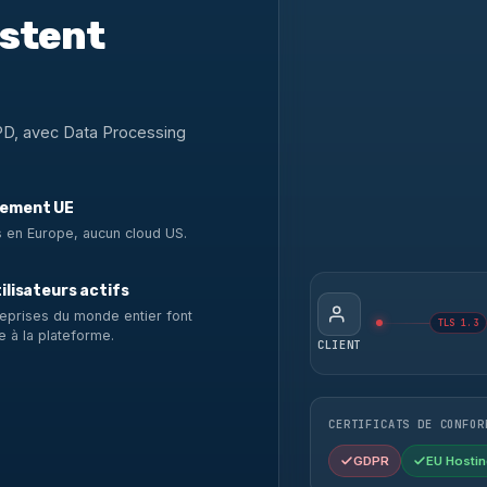
estent
PD, avec Data Processing
ement UE
 en Europe, aucun cloud US.
ilisateurs actifs
eprises du monde entier font
TLS 1.3
e à la plateforme.
CLIENT
CERTIFICATS DE CONFOR
GDPR
EU Hostin