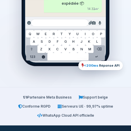
expédiée 📦
14:32
Q
W
E
R
T
Y
U
I
O
P
A
S
D
F
G
H
J
K
L
⇧
Z
X
C
V
B
N
M
⌫
123
↵
<200ms
Réponse API
Partenaire Meta Business
Support belge
Conforme RGPD
Serveurs UE · 99,97% uptime
WhatsApp Cloud API officielle