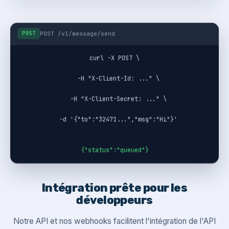
POST
POST /v1/message/send
curl -X POST \
  -H "X-Client-Id: ..." \
  -H "X-Client-Secret: ..." \
  -d '{"to":"32471...","msg":"Hi"}'
{"status":"queued"}
Intégration prête pour les
développeurs
Notre API et nos webhooks facilitent l'intégration de l'API