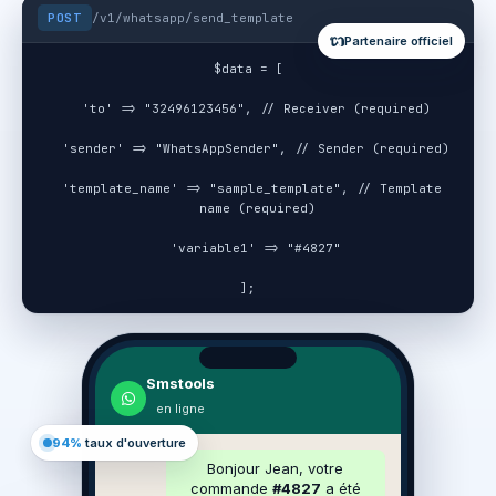
POST
/v1/whatsapp/send_template
Partenaire officiel
$data = [
  'to' => "32496123456", // Receiver (required)
  'sender' => "WhatsAppSender", // Sender (required)
  'template_name' => "sample_template", // Template 
name (required)
  'variable1' => "#4827"
];
Smstools
en ligne
94%
taux d'ouverture
Bonjour Jean, votre
commande
#4827
a été