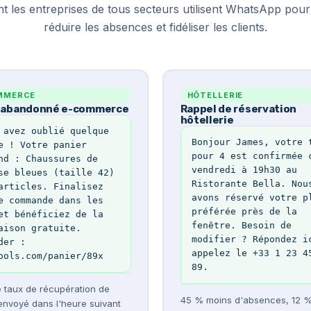
es entreprises de tous secteurs utilisent WhatsApp pour 
réduire les absences et fidéliser les clients.
MMERCE
HÔTELLERIE
r abandonné e-commerce
Rappel de réservation
hôtellerie
 avez oublié quelque 
Bonjour James, votre t
e ! Votre panier 
pour 4 est confirmée c
nd : Chaussures de 
vendredi à 19h30 au 
se bleues (taille 42) 
Ristorante Bella. Nous
articles. Finalisez 
avons réservé votre pl
e commande dans les 
préférée près de la 
et bénéficiez de la 
fenêtre. Besoin de 
aison gratuite. 
modifier ? Répondez ic
der : 
appelez le +33 1 23 45
ools.com/panier/89x
89.
 taux de récupération de
45 % moins d'absences, 12 
envoyé dans l'heure suivant