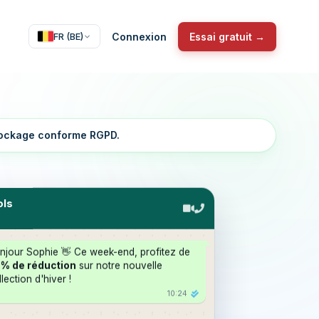
Connexion
Essai gratuit →
FR (BE)
stockage conforme RGPD.
ls
njour Sophie 👋 Ce week-end, profitez de
% de réduction
sur notre nouvelle
lection d'hiver !
10:24