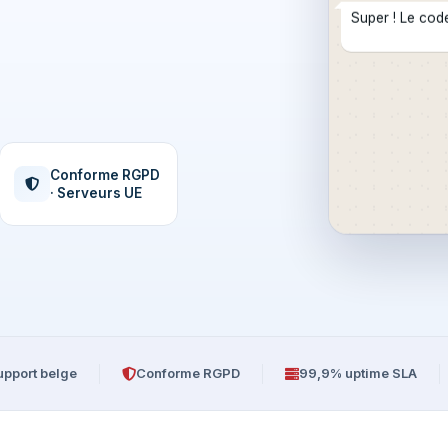
Super ! Le code
Conforme RGPD
· Serveurs UE
upport belge
Conforme RGPD
99,9% uptime SLA