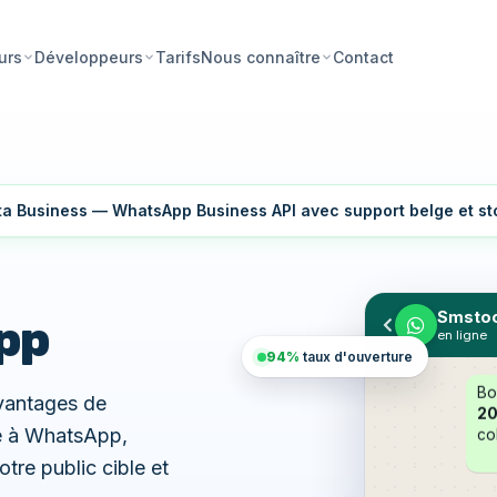
Tarifs
Contact
urs
Développeurs
Nous connaître
eta Business — WhatsApp Business API avec support belge et 
pp
Smstoo
en ligne
94%
taux d'ouverture
Bo
avantages de
20
ce à WhatsApp,
col
re public cible et