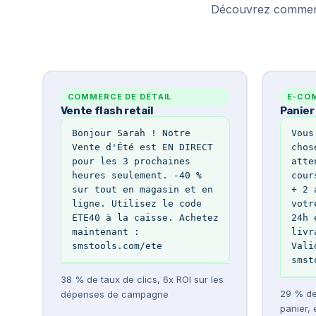
Découvrez comment l
COMMERCE DE DÉTAIL
E-CO
Vente flash retail
Panie
Bonjour Sarah ! Notre 
Vous
Vente d'Été est EN DIRECT 
chos
pour les 3 prochaines 
atte
heures seulement. -40 % 
cour
sur tout en magasin et en 
+ 2 
ligne. Utilisez le code 
votr
ETE40 à la caisse. Achetez 
24h 
maintenant : 
livr
smstools.com/ete
Vali
smst
38 % de taux de clics, 6x ROI sur les
29 % de
dépenses de campagne
panier, 