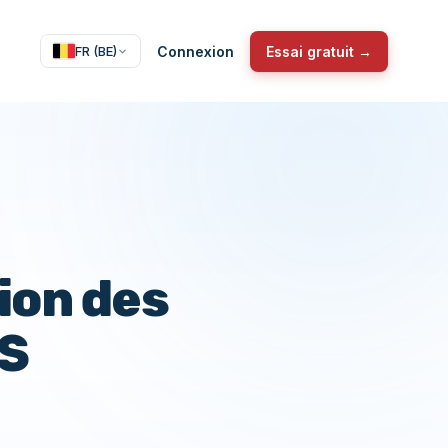
Connexion
Essai gratuit →
FR (BE)
ion des
MS