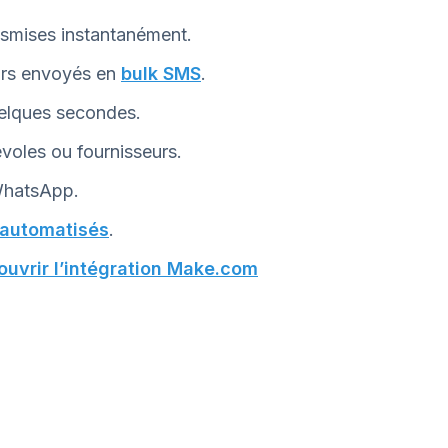
ansmises instantanément.
ours envoyés en
bulk SMS
.
uelques secondes.
évoles ou fournisseurs.
WhatsApp.
 automatisés
.
uvrir l’intégration Make.com