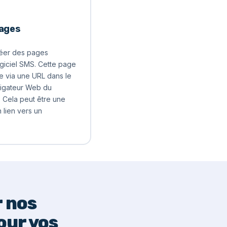
pages
éer des pages
ogiciel SMS. Cette page
le via une URL dans le
vigateur Web du
. Cela peut être une
lien vers un
 nos
our vos