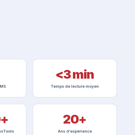
<3 min
SMS
Temps de lecture moyen
0+
20+
SmsTools
Ans d'expérience