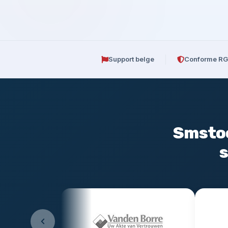
Support belge
Conforme R
Smstoo
s