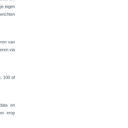
je eigen
erichten
neren van
eren via
, 100 of
data en
sen erop