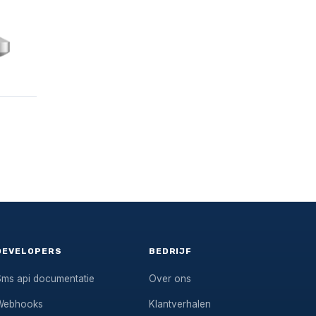
DEVELOPERS
BEDRIJF
Sms api documentatie
Over ons
Webhooks
Klantverhalen