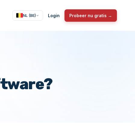
Login
Probeer nu gratis →
NL (BE)
ftware?