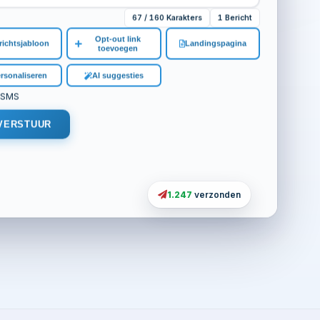
67 / 160 Karakters
1 Bericht
Opt-out link
richtsjabloon
Landingspagina
toevoegen
rsonaliseren
AI suggesties
 SMS
VERSTUUR
1.247
verzonden