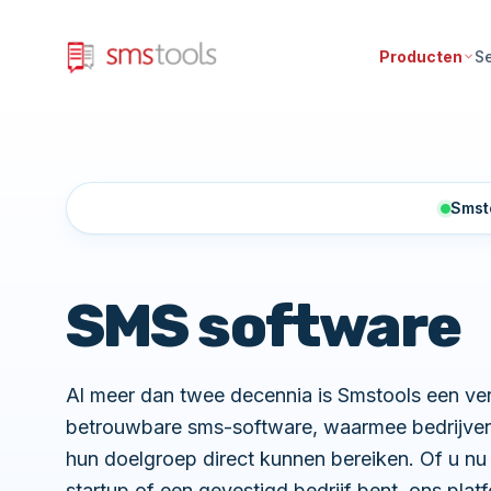
Producten
S
Smsto
SMS software
Al meer dan twee decennia is Smstools een ver
betrouwbare sms-software, waarmee bedrijven 
hun doelgroep direct kunnen bereiken. Of u nu
startup of een gevestigd bedrijf bent, ons pla