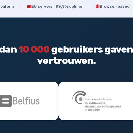
onform
EU servers · 99,9% uptime
Browser-based
 dan
10 000
gebruikers gaven
vertrouwen.