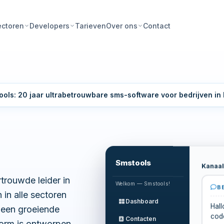
Tarieven
Contact
ectoren
Developers
Over ons
ols: 20 jaar ultrabetrouwbare sms-software voor bedrijven in 
Smstools
Kanaal
trouwde leider in
Welkom — Smstools!
B
in alle sectoren
Dashboard
 een groeiende
Hall
cod
Contacten
tform is ontworpen