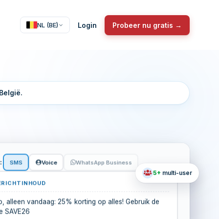
Login
Probeer nu gratis →
NL (BE)
België.
:
SMS
Voice
WhatsApp Business
5+
multi-user
ERICHTINHOUD
o, alleen vandaag: 25% korting op alles! Gebruik de
e SAVE26