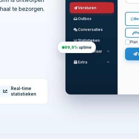
chaal te bezorgen.
Versturen
Outbox
Be
Conversaties
Pe
Statistieken
Plan
99,9%
uptime
Ontwikkelaar
Extra
Real-time
statistieken