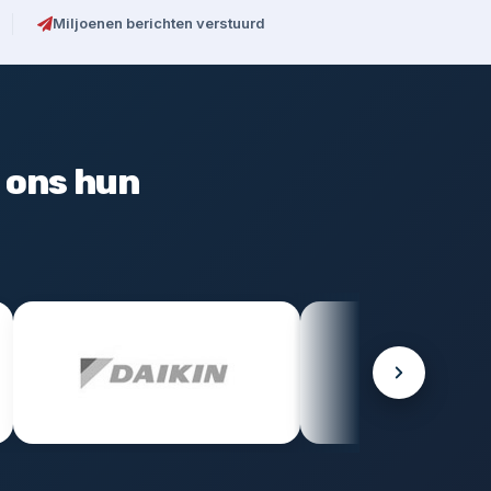
Miljoenen berichten verstuurd
 ons hun