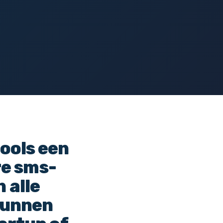
ools een
re sms-
 alle
kunnen