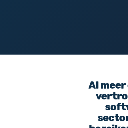
Al meer
vertro
soft
secto