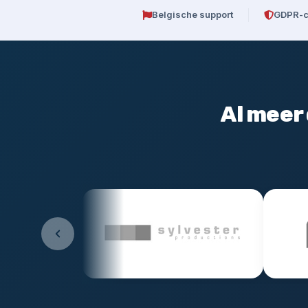
Belgische support
GDPR-c
Al meer