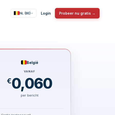
Login
Probeer nu gratis →
NL (BE)
België
VANAF
0,060
€
per bericht
Gratis testaccount