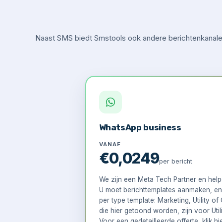
Naast SMS biedt Smstools ook andere berichtenkanalen
WhatsApp business
VANAF
€0,0249
per bericht
We zijn een Meta Tech Partner en hel
U moet berichttemplates aanmaken, en d
per type template: Marketing, Utility o
die hier getoond worden, zijn voor Utili
Voor een gedetailleerde offerte, klik
hi