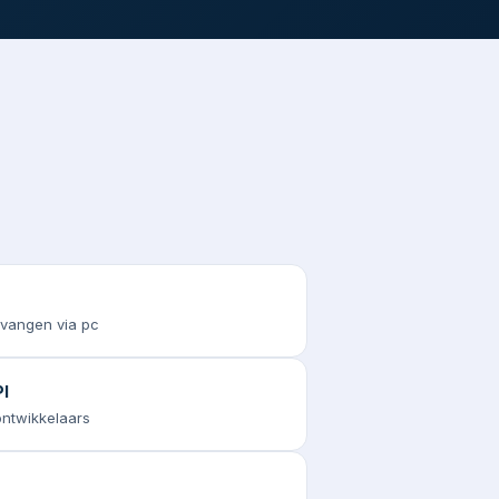
tvangen via pc
I
 ontwikkelaars