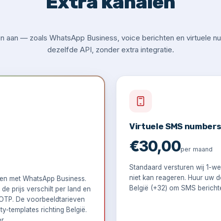
Extra kanalen
 aan — zoals WhatsApp Business, voice berichten en virtuele nu
dezelfde API, zonder extra integratie.
Virtuele SMS number
€30,00
per maand
Standaard versturen wij 1-
niet kan reageren. Huur uw d
pen met WhatsApp Business.
België (+32) om SMS bericht
e prijs verschilt per land en
f OTP. De voorbeeldtarieven
ty-templates richting België.
er
.