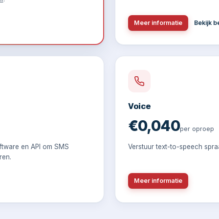
Meer informatie
Bekijk 
Voice
€0,040
per oproep
ftware en API om SMS
Verstuur text-to-speech spra
ren.
Meer informatie