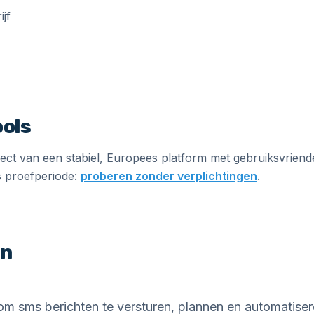
ols
ect van een stabiel, Europees platform met gebruiksvriendel
s proefperiode:
proberen zonder verplichtingen
.
en
om sms berichten te versturen, plannen en automatise