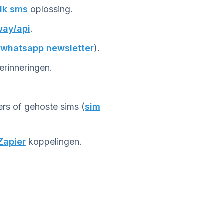
lk sms
oplossing.
way/api
.
(
whatsapp newsletter
).
erinneringen.
ers of gehoste sims (
sim
Zapier
koppelingen.