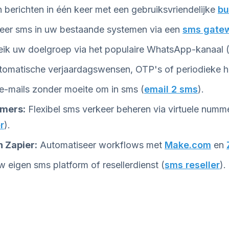
 berichten in één keer met een gebruiksvriendelijke
bu
eer sms in uw bestaande systemen via een
sms gate
ik uw doelgroep via het populaire WhatsApp-kanaal 
tomatische verjaardagswensen, OTP's of periodieke h
 e-mails zonder moeite om in sms (
email 2 sms
).
mmers:
Flexibel sms verkeer beheren via virtuele numm
r
).
 Zapier:
Automatiseer workflows met
Make.com
en
w eigen sms platform of resellerdienst (
sms reseller
).