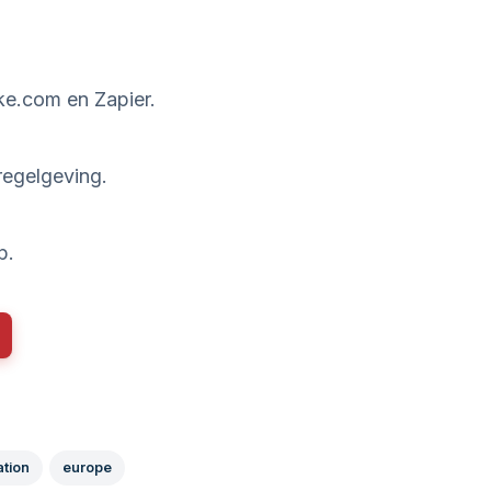
ke.com en Zapier.
regelgeving.
p.
ation
europe