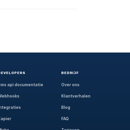
DEVELOPERS
BEDRIJF
Sms api documentatie
Over ons
Webhooks
Klantverhalen
Integraties
Blog
Zapier
FAQ