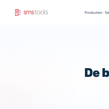
Producten
Se
De b