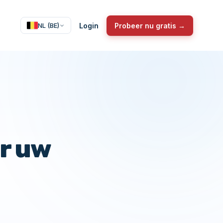
Login
Probeer nu gratis →
NL (BE)
or uw