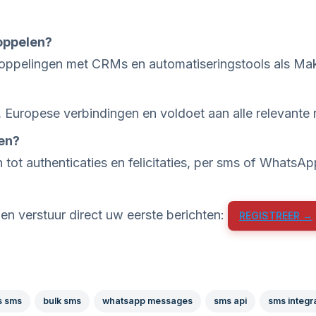
oppelen?
koppelingen met CRMs en automatiseringstools als Ma
, Europese verbindingen en voldoet aan alle relevante 
ren?
 tot authenticaties en felicitaties, per sms of WhatsAp
en verstuur direct uw eerste berichten:
REGISTREER →
s sms
bulk sms
whatsapp messages
sms api
sms integr