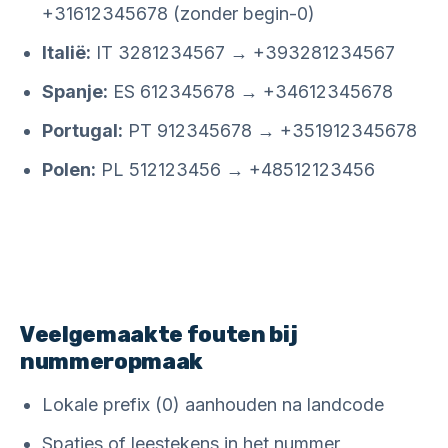
+31612345678 (zonder begin-0)
Italië:
IT 3281234567 → +393281234567
Spanje:
ES 612345678 → +34612345678
Portugal:
PT 912345678 → +351912345678
Polen:
PL 512123456 → +48512123456
Veelgemaakte fouten bij
nummeropmaak
Lokale prefix (0) aanhouden na landcode
Spaties of leestekens in het nummer