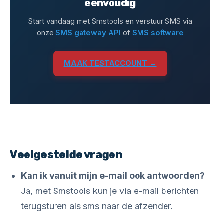
eenvoudig
Start vandaag met Smstools en verstuur SMS via
onze
SMS gateway API
of
SMS software
MAAK TESTACCOUNT →
Veelgestelde vragen
Kan ik vanuit mijn e-mail ook antwoorden?
Ja, met Smstools kun je via e-mail berichten
terugsturen als sms naar de afzender.