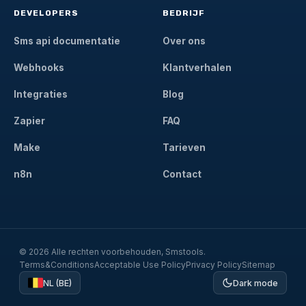
DEVELOPERS
BEDRIJF
Sms api documentatie
Over ons
Webhooks
Klantverhalen
Integraties
Blog
Zapier
FAQ
Make
Tarieven
n8n
Contact
© 2026 Alle rechten voorbehouden, Smstools.
Terms&Conditions
Acceptable Use Policy
Privacy Policy
Sitemap
NL (BE)
Dark mode