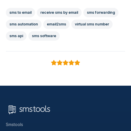
sms to email
receive sms by email
sms forwarding
sms automation
email2sms
virtual sms number
sms api
sms software
Smstools