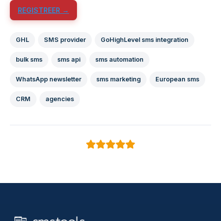
REGISTREER →
GHL
SMS provider
GoHighLevel sms integration
bulk sms
sms api
sms automation
WhatsApp newsletter
sms marketing
European sms
CRM
agencies