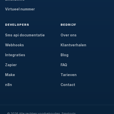
Virtueel nummer
DEVELOPERS
BEDRIJF
Sms api documentatie
Over ons
Webhooks
Klantverhalen
Integraties
Blog
Zapier
FAQ
Make
Tarieven
n8n
Contact
© 2026 Alle rechten voorbehouden, Smstools.