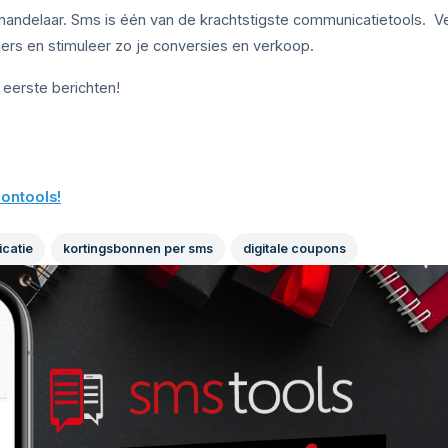
ls handelaar. Sms is één van de krachtstigste communicatietools. V
gers en stimuleer zo je conversies en verkoop.
 eerste berichten!
ontools!
catie
kortingsbonnen per sms
digitale coupons