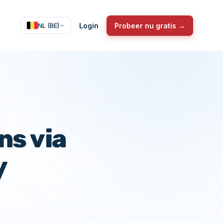
Login
Probeer nu gratis →
NL (BE)
ns via
y