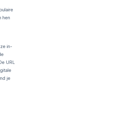
pulaire
m hen
ze in-
de
 De URL
gitale
nd je