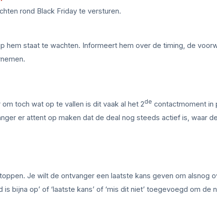
ten rond Black Friday te versturen.
op hem staat te wachten. Informeert hem over de timing, de voor
ernemen.
de
m toch wat op te vallen is dit vaak al het 2
contactmoment in 
vanger er attent op maken dat de deal nog steeds actief is, waar d
 stoppen. Je wilt de ontvanger een laatste kans geven om alsnog o
is bijna op’ of ‘laatste kans’ of ‘mis dit niet’ toegevoegd om de 