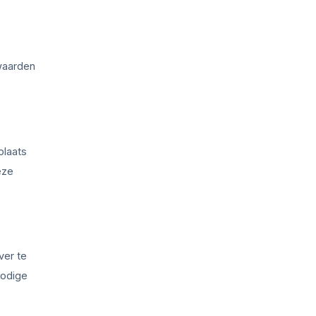
waarden
plaats
eze
ver te
nodige