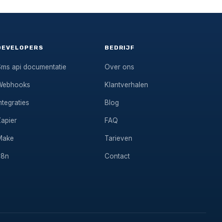
DEVELOPERS
BEDRIJF
Sms api documentatie
Over ons
Webhooks
Klantverhalen
ntegraties
Blog
Zapier
FAQ
Make
Tarieven
n8n
Contact