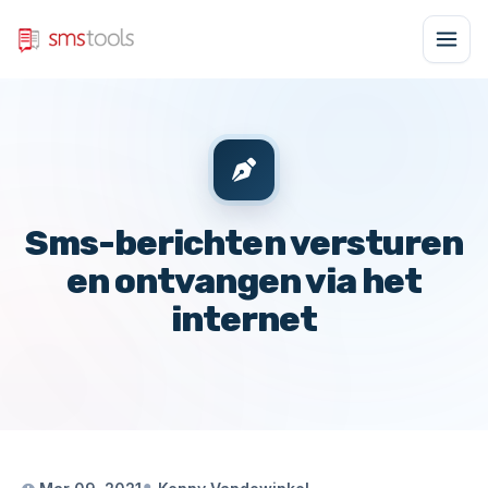
Sms-berichten versturen
en ontvangen via het
internet