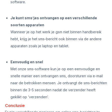
software.
Je kunt sms’jes ontvangen op een verschillende
soorten apparaten
Wanneer je op het werk je gsm niet binnen handbereik
hebt, krijg je het sms-bericht ook binnen via de andere
apparaten zoals je laptop en tablet.
Eenvoudig en snel
Met onze sms-software kun je op een eenvoudige en
snelle manier een ontvangen sms, doorsturen via e-mail
naar de betrokken mensen. Je ontvangt de sms-berichten
binnen de 3-5 seconden nadat de verzender heeft
geklikt op ‘verzenden’.
Conclusie