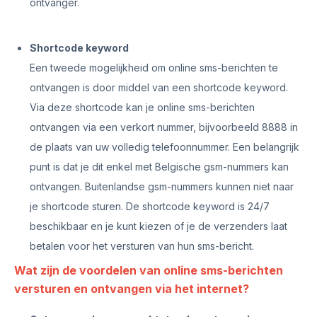
ontvanger.
Shortcode keyword
Een tweede mogelijkheid om online sms-berichten te
ontvangen is door middel van een shortcode keyword.
Via deze shortcode kan je online sms-berichten
ontvangen via een verkort nummer, bijvoorbeeld 8888 in
de plaats van uw volledig telefoonnummer. Een belangrijk
punt is dat je dit enkel met Belgische gsm-nummers kan
ontvangen. Buitenlandse gsm-nummers kunnen niet naar
je shortcode sturen. De shortcode keyword is 24/7
beschikbaar en je kunt kiezen of je de verzenders laat
betalen voor het versturen van hun sms-bericht.
Wat zijn de voordelen van online sms-berichten
versturen en ontvangen via het internet?