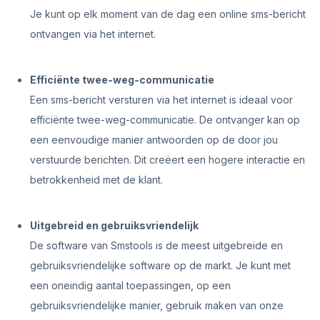
Je kunt op elk moment van de dag een online sms-bericht
ontvangen via het internet.
Efficiënte twee-weg-communicatie
Een sms-bericht versturen via het internet is ideaal voor
efficiënte twee-weg-communicatie. De ontvanger kan op
een eenvoudige manier antwoorden op de door jou
verstuurde berichten. Dit creëert een hogere interactie en
betrokkenheid met de klant.
Uitgebreid en gebruiksvriendelijk
De software van Smstools is de meest uitgebreide en
gebruiksvriendelijke software op de markt. Je kunt met
een oneindig aantal toepassingen, op een
gebruiksvriendelijke manier, gebruik maken van onze