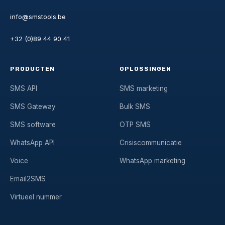
info@smstools.be
+32 (0)89 44 90 41
PRODUCTEN
OPLOSSINGEN
SMS API
SMS marketing
SMS Gateway
Bulk SMS
SMS software
OTP SMS
WhatsApp API
Crisiscommunicatie
Voice
WhatsApp marketing
Email2SMS
Virtueel nummer