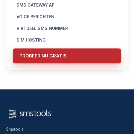
SMS GATEWAY API
VOICE BERICHTEN
VIRTUEEL SMS NUMMER
SIM HOSTING
PROBEER NU GRATIS
Smstools