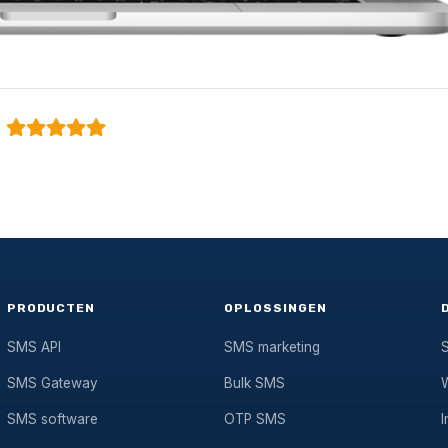
PRODUCTEN
OPLOSSINGEN
SMS API
SMS marketing
SMS Gateway
Bulk SMS
SMS software
OTP SMS
I