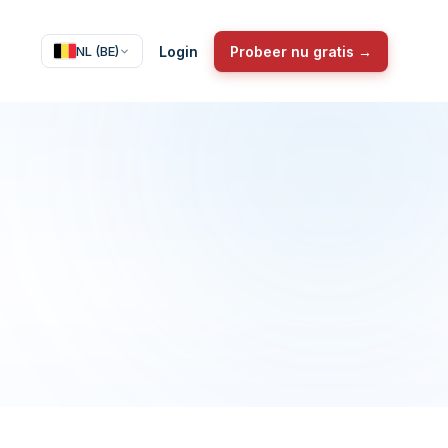
Login
Probeer nu gratis →
NL (BE)