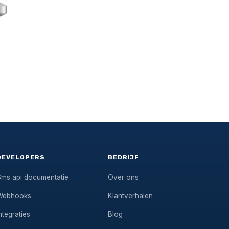
DEVELOPERS
BEDRIJF
Sms api documentatie
Over ons
Webhooks
Klantverhalen
ntegraties
Blog