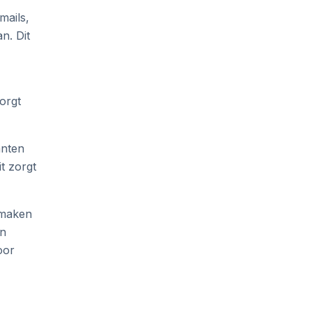
mails,
n. Dit
orgt
anten
t zorgt
 maken
an
oor