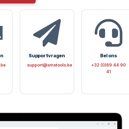
en
Supportvragen
Bel ons
.be
support@smstools.be
+32 (0)89 44 90
41