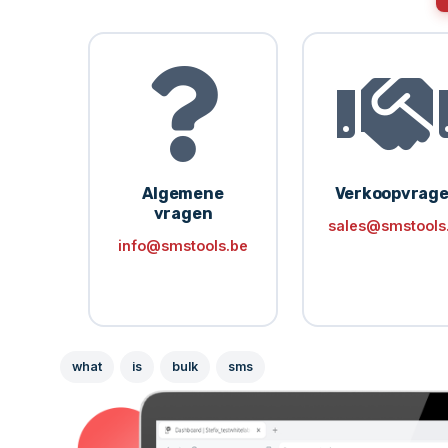
Algemene
Verkoopvrag
vragen
sales@smstools
info@smstools.be
what
is
bulk
sms