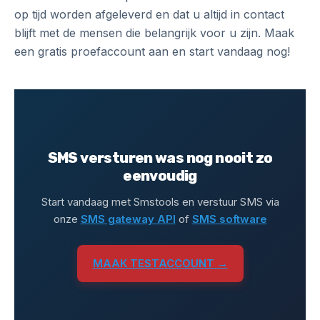
op tijd worden afgeleverd en dat u altijd in contact
blijft met de mensen die belangrijk voor u zijn. Maak
een gratis proefaccount aan en start vandaag nog!
SMS versturen was nog nooit zo
eenvoudig
Start vandaag met Smstools en verstuur SMS via
onze
SMS gateway API
of
SMS software
MAAK TESTACCOUNT →