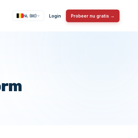
Login
Probeer nu gratis →
NL (BE)
orm