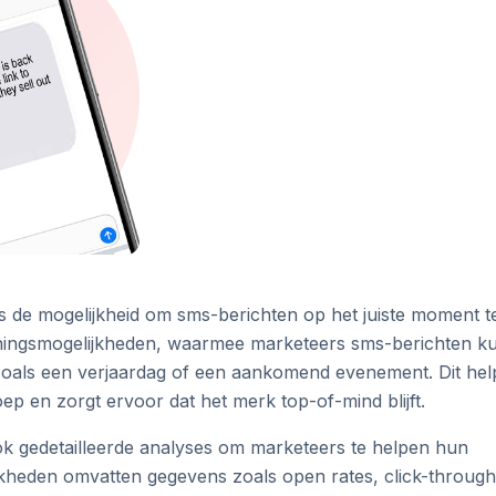
is de mogelijkheid om sms-berichten op het juiste moment t
nningsmogelijkheden, waarmee marketeers sms-berichten k
oals een verjaardag of een aankomend evenement. Dit help
p en zorgt ervoor dat het merk top-of-mind blijft.
ok gedetailleerde analyses om marketeers te helpen hun
kheden omvatten gegevens zoals open rates, click-through