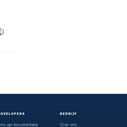
DEVELOPERS
BEDRIJF
Sms api documentatie
Over ons