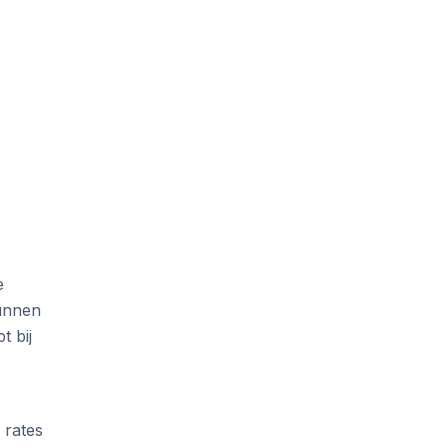
e
unnen
t bij
 rates