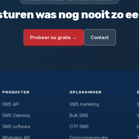
turen was nog nooit zo e
Probeer nu gratis →
Contact
PRODUCTEN
OPLOSSINGEN
SMS API
SMS marketing
SMS Gateway
Bulk SMS
SMS software
OTP SMS
I
WhatsApp API
Crisiscommunicatie