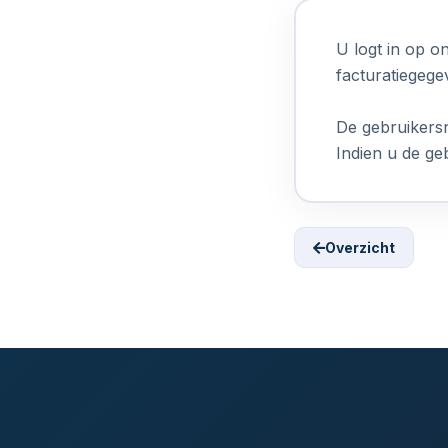
U logt in op o
facturatiegeg
De gebruikersn
Indien u de ge
Overzicht