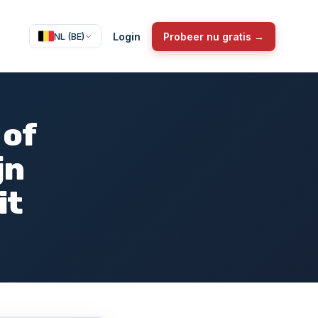
Login
Probeer nu gratis →
NL (BE)
 of
jn
it