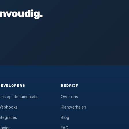
envoudig.
DEVELOPERS
BEDRIJF
Sms api documentatie
Over ons
Webhooks
Klantverhalen
ntegraties
Blog
Zapier
FAQ