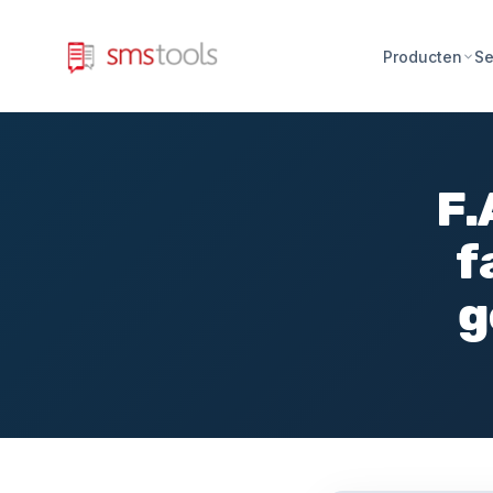
Producten
Se
F.
f
g