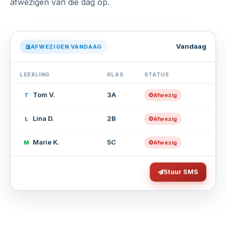
afwezigen van die dag op.
Vandaag
AFWEZIGEN VANDAAG
LEERLING
KLAS
STATUS
Tom V.
3A
T
Afwezig
Lina D.
2B
L
Afwezig
Marie K.
5C
M
Afwezig
Stuur SMS